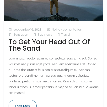
septiembre 16, 2023
No hay comentarios
Sensation
Top views
Travel
To Get Your Head Out Of
The Sand
Lorem ipsum dolor sit amet, consectetur adipiscing elit. Donec
volutpat nec purus eget porta. Aliquam ebendum erat. Donec
dui eros, tincidunt at felis non, tristique aliquet ex. Aenean
luctus, orci condimentum cursus, quam lorem vulputate
ligula, ac pretium risus metus non est. Cras rutrum dolor in
tortor ultrices, ullamcorper finibus magna sollicitudin. Vivamus
sed massa […]
Leer Más