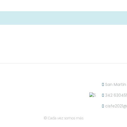
Remember me
Forgot Password?
Log In
San Martin
342 63045
cisfe2021
© Cada vez somos más