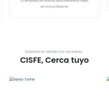
20 empresas en alianza para ofrecerte el mejor
servicio profesional.
Remember me
Forgot Password?
Estamos en donde nos necesitas...
CISFE, Cerca tuyo
Log In