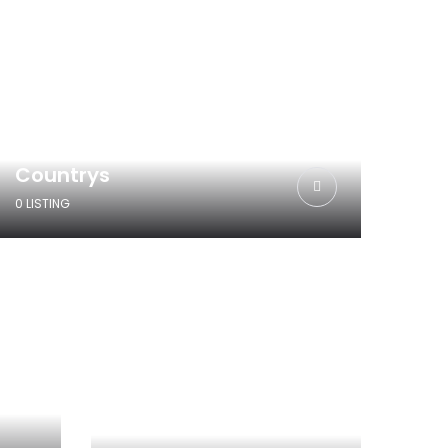
Countrys
0 LISTING