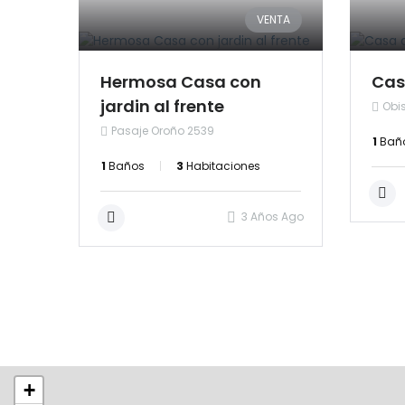
VENTA
Hermosa Casa con
Cas
jardin al frente
Obi
Pasaje Oroño 2539
1
Bañ
1
Baños
3
Habitaciones
3 Años Ago
+