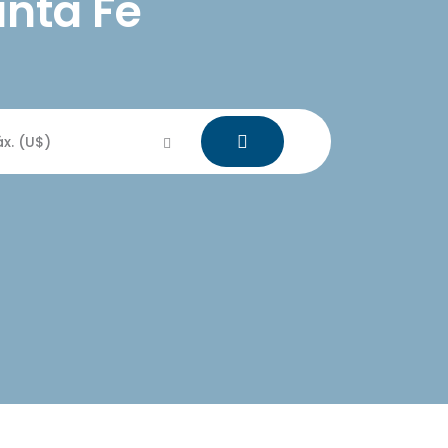
anta Fe
x. (U$)