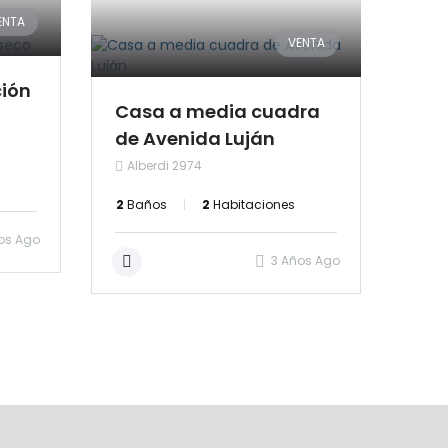
ENTA
VENTA
ción
Casa a media cuadra
de Avenida Luján
Alberdi 2974
2
Baños
2
Habitaciones
os Ago
3 Años Ago