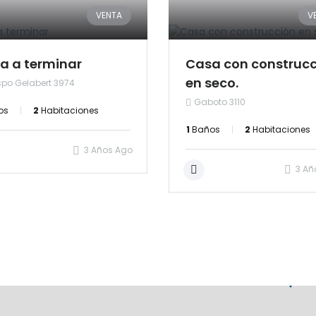
VENTA
V
a a terminar
Casa con construc
en seco.
spo Gelabert 3974
Gaboto 3110
os
2
Habitaciones
1
Baños
2
Habitaciones
3 Años Ago
3 Añ