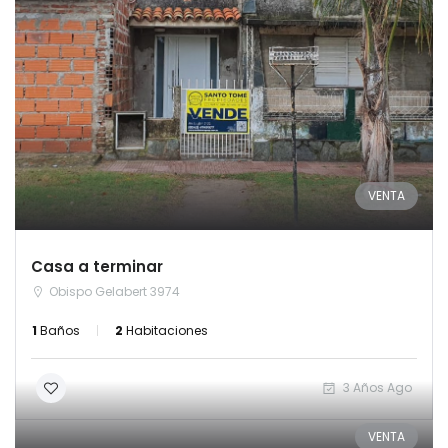
VENTA
Casa a terminar
Obispo Gelabert 3974
1
Baños
2
Habitaciones
3 Años Ago
VENTA