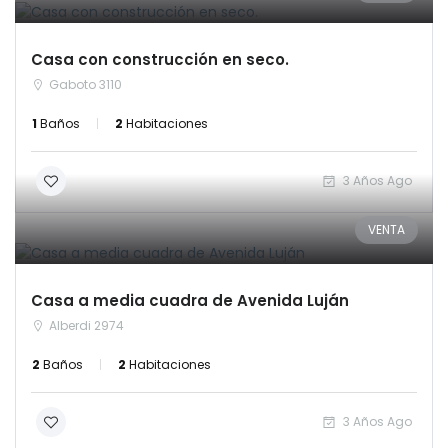
Casa con construcción en seco.
Gaboto 3110
1
Baños
2
Habitaciones
3 Años Ago
VENTA
Casa a media cuadra de Avenida Luján
Alberdi 2974
2
Baños
2
Habitaciones
3 Años Ago