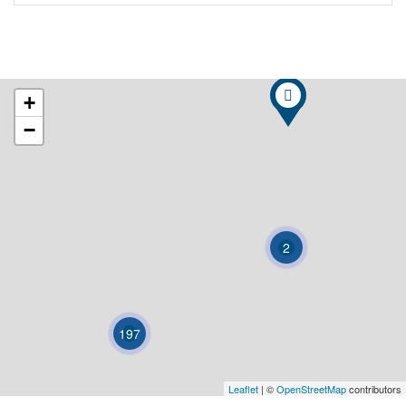
+
−
2
197
Leaflet
| ©
OpenStreetMap
contributors